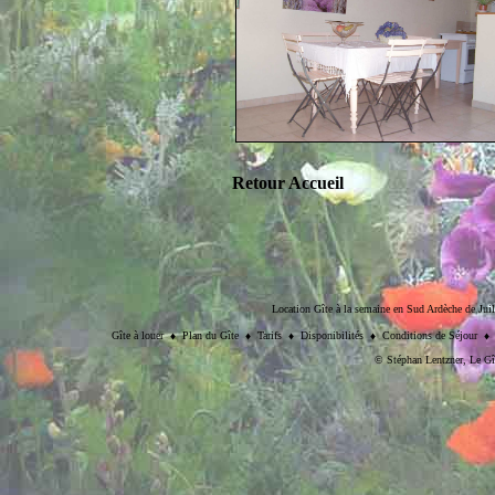
Retour Accueil
Location Gîte à la semaine en Sud Ardèche de Juill
Gîte à louer
♦
Plan du Gîte
♦
Tarifs
♦
Disponibilités
♦
Conditions de Séjour
©
Stéphan Lentzner
, Le Gî