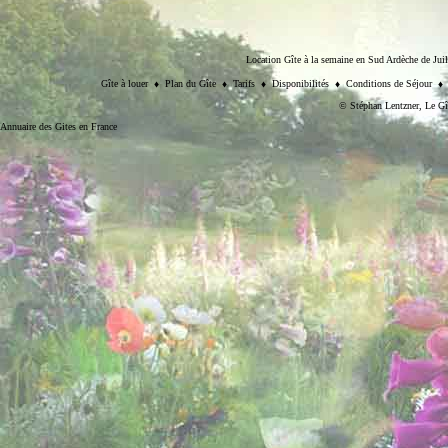
Location Gîte à la semaine en Sud Ardèche de Juill
Gîte à louer
♦
Plan du Gîte
♦
Tarifs
♦
Disponibilités
♦
Conditions de Séjour
©
Stéphan Lentzner
, Le Gî
Annuaire des Gites en France