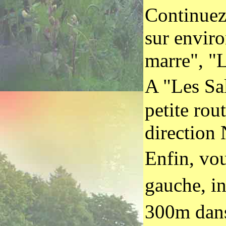
Continuez 
sur enviro
marre", "L
A "Les Sa
petite rout
direction 
Enfin, vo
gauche, i
300m dans