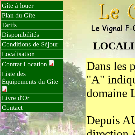
Gîte à louer
Plan du Gîte
Tarifs
Disponibilités
LOCALI
Conditions de Séjour
Localisation
Dans les p
Contrat Location
Liste des
"A" indiqu
Équipements du Gîte
domaine 
Livre d'Or
Contact
Depuis A
direction