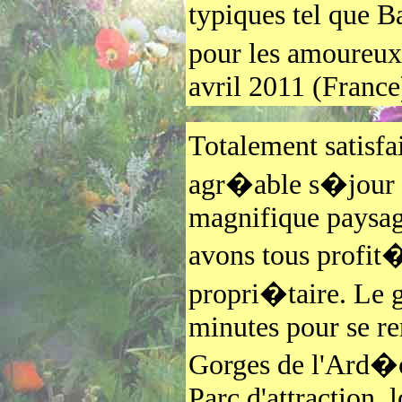
typiques tel que 
pour les amoureux
avril 2011 (France
Totalement satisf
agr�able s�jour 
magnifique paysage
avons tous profit�
propri�taire. Le 
minutes pour se ren
Gorges de l'Ard�c
Parc d'attraction, 