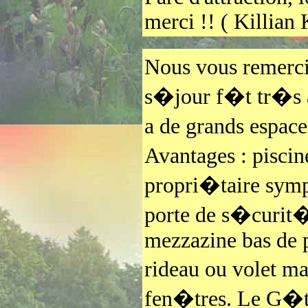
merci !! ( Killian 
Nous vous remerci
s�jour f�t tr�s a
a de grands espace
Avantages : piscin
propri�taire symp
porte de s�curit�
mezzazine bas de p
rideau ou volet m
fen�tres. Le G�t