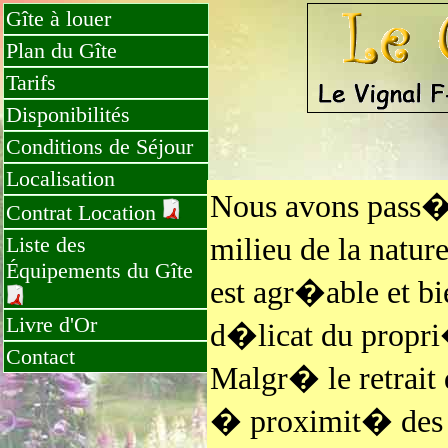
Gîte à louer
Plan du Gîte
Tarifs
Disponibilités
Conditions de Séjour
Localisation
Nous avons pass�s
Contrat Location
milieu de la natur
Liste des
Équipements du Gîte
est agr�able et b
Livre d'Or
d�licat du propri
Contact
Malgr� le retrait
� proximit� des g