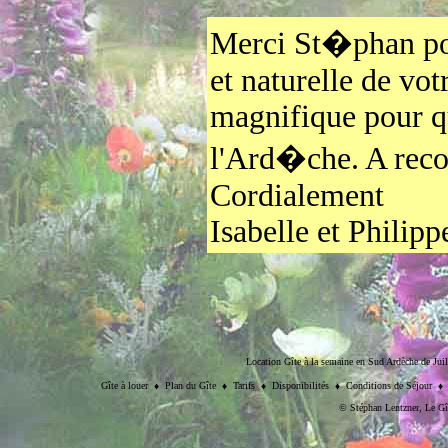
Merci St�phan pou
et naturelle de vot
magnifique pour qu
l'Ard�che. A rec
Cordialement
Isabelle et Phil
Location Gîte à la semaine en Sud Ardèche de Juill
Gîte à louer
♦
Plan du Gîte
♦
Tarifs
♦
Disponibilités
♦
Conditions de Séjour
©
Stéphan Lentzner
, Le Gî